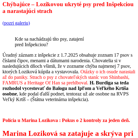
Chýbajúce – Lozikovou ukryté psy pred Inšpekciou
a narastajúci strach
(pozri galeriu)
Kde sa nachádzajú títo psy, zatajení
pred Inšpekciou?
Úradný záznam z inšpekcie z 1.7.2025 obsahuje zoznam 17 psov s
číslami čipov, menami a dátumami narodenia. Chovatelia si v
nasledujúcich dňoch všimli, že v zozname chýba najmenej 7 psov,
ktorých Loziková kúpila a vystavovala.
Otázky o ich osude narastali
až do paniky. Strach o psy z chovateľských staníc von Shinbashi,
FAMRUS a Heritage Of Han sa prehlboval.
H. Burdiga sa teda
rozhodol vycestovať do Balogu nad Ipľom a Veľkého Krtíša
osobne
, kde podal ďalší podnet, tentoraz už ale osobne na RVPS
Veľký Krtíš – (Štátna veterinárna inšpekcia).
Polícia u Marina Lozikova : Pokus o 2 kontroly za jeden deň.
Marina Loziková sa zatajuje a skrýva pri