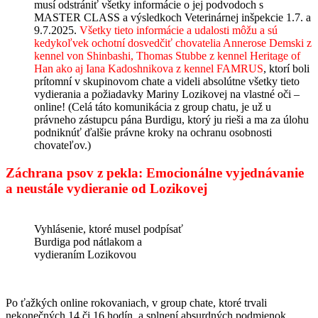
musí odstrániť všetky informácie o jej podvodoch s
MASTER CLASS a výsledkoch Veterinárnej inšpekcie 1.7. a
9.7.2025.
Všetky tieto informácie a udalosti môžu a sú
kedykoľvek ochotní dosvedčiť chovatelia Annerose Demski z
kennel von Shinbashi, Thomas Stubbe z kennel Heritage of
Han ako aj Iana Kadoshnikova z kennel FAMRUS
, ktorí boli
prítomní v skupinovom chate a videli absolútne všetky tieto
vydierania a požiadavky Mariny Lozikovej na vlastné oči –
online! (Celá táto komunikácia z group chatu, je už u
právneho zástupcu pána Burdigu, ktorý ju rieši a ma za úlohu
podniknúť ďalšie právne kroky na ochranu osobnosti
chovateľov.)
Záchrana psov z pekla: Emocionálne vyjednávanie
a neustále vydieranie od Lozikovej
Vyhlásenie, ktoré musel podpísať
Burdiga pod nátlakom a
vydieraním Lozikovou
Po ťažkých online rokovaniach, v group chate, ktoré trvali
nekonečných 14 či 16 hodín, a splnení absurdných podmienok,