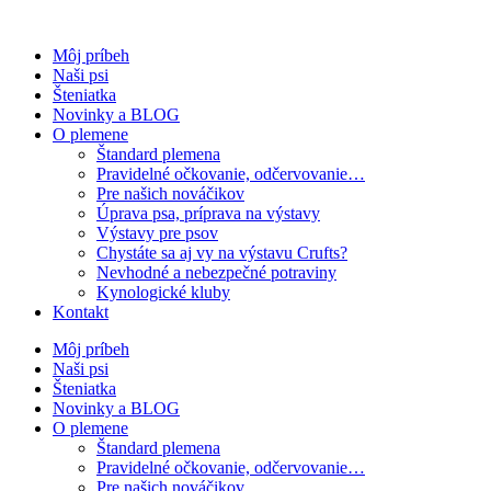
Preskočiť
na
Môj príbeh
obsah
Naši psi
Šteniatka
Novinky a BLOG
O plemene
Štandard plemena
Pravidelné očkovanie, odčervovanie…
Pre našich nováčikov
Úprava psa, príprava na výstavy
Výstavy pre psov
Chystáte sa aj vy na výstavu Crufts?
Nevhodné a nebezpečné potraviny
Kynologické kluby
Kontakt
Môj príbeh
Naši psi
Šteniatka
Novinky a BLOG
O plemene
Štandard plemena
Pravidelné očkovanie, odčervovanie…
Pre našich nováčikov