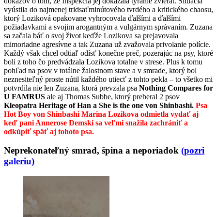
dôkazov o tom, že Inšpekcia jej dokázala týranie zvierat. Situácia
vyústila do najmenej tridsaťminútového tvrdého a kritického chaosu,
ktorý Loziková opakovane vyhrocovala ďalšími a ďalšími
požiadavkami a svojim arogantným a vulgárnym správaním. Zuzana
sa začala báť o svoj život keďže Lozikova sa prejavovala
mimoriadne agresívne a tak Zuzana už zvažovala privolanie polície.
Každý však chcel odtiaľ odísť konečne preč, pozerajúc na psy, ktoré
boli z toho čo predvádzala Lozikova totalne v strese. Plus k tomu
pohľad na psov v totálne žalostnom stave a v smrade, ktorý bol
neznesiteľný proste nútil každého utiecť z tohto pekla – to všetko mi
potvrdila nie len Zuzana, ktorá prevzala psa
Nothing Compares for
U FAMRUS
ale aj Thomas Subbe, ktorý preberal 2 psov
Kleopatra Heritage of Han a She is the one von Shinbashi.
Psa
Hot Boy von Shinbashi Marina Lozikova odmietla vydať aj
keď pani Annerose Demski sa veľmi snažila zachrániť a
odkúpiť späť aj tohoto psa.
Neprekonateľný smrad, špina a neporiadok
(pozri
galeriu)