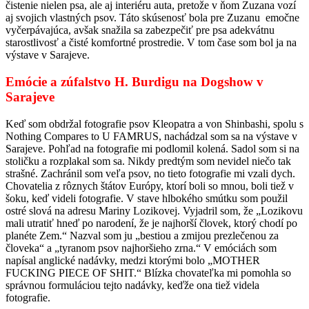
čistenie nielen psa, ale aj interiéru auta, pretože v ňom Zuzana vozí
aj svojich vlastných psov. Táto skúsenosť bola pre Zuzanu emočne
vyčerpávajúca, avšak snažila sa zabezpečiť pre psa adekvátnu
starostlivosť a čisté komfortné prostredie. V tom čase som bol ja na
výstave v Sarajeve.
Emócie a zúfalstvo H. Burdigu na Dogshow v
Sarajeve
Keď som obdržal fotografie psov Kleopatra a von Shinbashi, spolu s
Nothing Compares to U FAMRUS, nachádzal som sa na výstave v
Sarajeve. Pohľad na fotografie mi podlomil kolená. Sadol som si na
stoličku a rozplakal som sa. Nikdy predtým som nevidel niečo tak
strašné. Zachránil som veľa psov, no tieto fotografie mi vzali dych.
Chovatelia z rôznych štátov Európy, ktorí boli so mnou, boli tiež v
šoku, keď videli fotografie. V stave hlbokého smútku som použil
ostré slová na adresu Mariny Lozikovej. Vyjadril som, že „Lozikovu
mali utratiť hneď po narodení, že je najhorší človek, ktorý chodí po
planéte Zem.“ Nazval som ju „bestiou a zmijou prezlečenou za
človeka“ a „tyranom psov najhoršieho zrna.“ V emóciách som
napísal anglické nadávky, medzi ktorými bolo „MOTHER
FUCKING PIECE OF SHIT.“ Blízka chovateľka mi pomohla so
správnou formuláciou tejto nadávky, keďže ona tiež videla
fotografie.