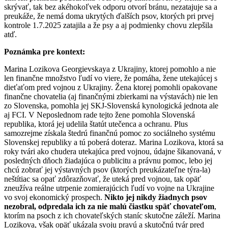
skrývať, tak bez akéhokoľvek odporu otvorí bránu, nezatajuje sa a
preukáže, že nemá doma ukrytých ďalších psov, ktorých pri prvej
kontrole 1.7.2025 zatajila a že psy a aj podmienky chovu zlepšila
atď.
Poznámka pre kontext:
Marina Lozikova Georgievskaya z Ukrajiny, ktorej pomohlo a nie
len finančne množstvo ľudí vo viere, že pomáha, žene utekajúcej s
dieťaťom pred vojnou z Ukrajiny. Žena ktorej pomohli opakovane
finančne chovatelia (aj finančnými zbierkami na výstavách) nie len
zo Slovenska, pomohla jej SKJ-Slovenská kynologická jednota ale
aj FCI. V Neposlednom rade tejto žene pomohla Slovenská
republika, ktorá jej udelila štatút utečenca a ochranu. Plus
samozrejme získala štedrú finančnú pomoc zo sociálneho systému
Slovenskej republiky a tú poberá doteraz. Marina Lozikova, ktorá sa
roky tvári ako chudera utekajúca pred vojnou, údajne šikanovaná, v
posledných dňoch žiadajúca o publicitu a právnu pomoc, lebo jej
chcú zobrať jej výstavných psov (ktorých preukázateľne týra-la)
neštítiac sa opať zdôrazňovať, že uteká pred vojnou, tak opäť
zneužíva reálne utrpenie zomierajúcich ľudí vo vojne na Ukrajine
vo svoj ekonomický prospech.
Nikto jej nikdy žiadnych psov
nezobral, odpredala ich za nie malú čiastku späť chovateľom
,
ktorím na psoch z ich chovateľských staníc skutočne záleží. Marina
Lozikova, však opäť ukázala svoju pravú a skutočnú tvár pred