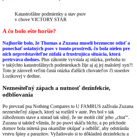
Katastrofálne podmienky a stav psov
v chove VICTORY STAR
A čo bolo ešte horšie?
Najhoršie bolo, že Thomas a Zuzana museli bezmocne odísť a
ponechať ostatných psov v tomto prostredí, čo bola nielen pre
nich nepredstaviteľne zúfalá a frustrujúca situácia, ktorá
pretrváva dodnes.
Plus zákonite vyvstala aj otázka, preboha to
v takýchto katastrofálnych podmienkach žije aj aj jej maloletý syn?!
Toto je zároveň veľmi častá otázka ďalších chovateľov či susedov
Lozikovej v dedine.
Neznesiteľný zápach a nutnosť dezinfekcie,
odblšovania
Po prevzatí psa Nothing Compares to U FAMRUS zažívala Zuzana
neznesiteľný zápach, ktorý sa rozšíril v aute. Pes bol v tak
zúboženom stave a smrad tak silný, že ste mohli cítiť jeho „chuť“.
Zuzana si taktiež všimla, že po psovi skáču blchy, a po príchode
domov bola nútená psa okamžite okúpať a odblšiť, aby odstránila
vrstvu špiny a parazitov. Vyžadovalo si to dôkladnú dezinfekciu a