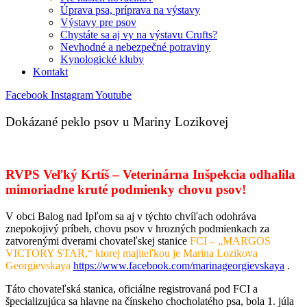
Úprava psa, príprava na výstavy
Výstavy pre psov
Chystáte sa aj vy na výstavu Crufts?
Nevhodné a nebezpečné potraviny
Kynologické kluby
Kontakt
Facebook
Instagram
Youtube
Dokázané peklo psov u Mariny Lozikovej
RVPS Veľký Krtíš – Veterinárna Inšpekcia odhalila
mimoriadne kruté podmienky chovu psov!
V obci Balog nad Ipľom sa aj v týchto chvíľach odohráva
znepokojivý príbeh, chovu psov v hrozných podmienkach za
zatvorenými dverami chovateľskej stanice
FCI – „MARGOS
VICTORY STAR,“ ktorej majiteľkou je Marina Lozikova
Georgievskaya
https://www.facebook.com/marinageorgievskaya
.
Táto chovateľská stanica, oficiálne registrovaná pod FCI a
špecializujúca sa hlavne na čínskeho chocholatého psa, bola 1. júla