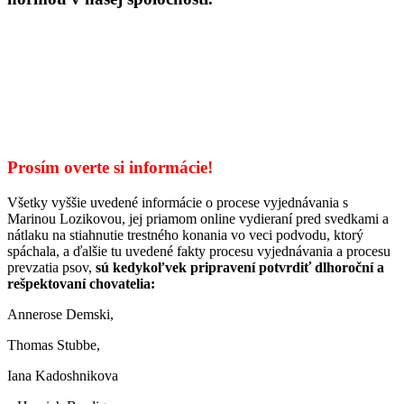
Prosím overte si informácie!
Všetky vyššie uvedené informácie o procese vyjednávania s
Marinou Lozikovou, jej priamom online vydieraní pred svedkami a
nátlaku na stiahnutie trestného konania vo veci podvodu, ktorý
spáchala, a ďalšie tu uvedené fakty procesu vyjednávania a procesu
prevzatia psov,
sú kedykoľvek pripravení potvrdiť dlhoroční a
rešpektovaní chovatelia:
Annerose Demski,
Thomas Stubbe,
Iana Kadoshnikova