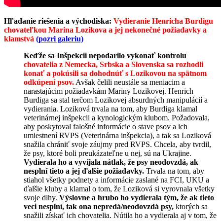
Hľadanie riešenia a východiska:
Vydieranie Henricha Burdigu
chovateľkou Marina Lozikova a jej nekonečné požiadavky a
klamstvá
(pozri galeriu)
Keďže sa Inšpekcii nepodarilo vykonať kontrolu
chovatelia z Nemecka, Srbska a Slovenska sa rozhodli
konať a pokúsili sa dohodnúť s Lozikovou na spätnom
odkúpení psov.
Avšak čelili neustále sa meniacim a
narastajúcim požiadavkám Mariny Lozikovej. Henrich
Burdiga sa stal terčom Lozikovej absurdných manipulácií a
vydierania. Loziková trvala na tom, aby Burdiga klamal
veterinárnej inšpekcii a kynologickým klubom. Požadovala,
aby poskytoval falošné informácie o stave psov a ich
umiestnení RVPS (Veterinárna inšpekcia), a tak sa Loziková
snažila chrániť svoje záujmy pred RVPS. Chcela, aby tvrdil,
že psy, ktoré boli preukázateľne u nej, sú na Ukrajine.
Vydierala ho a vyvíjala nátlak, že psy neodovzdá, ak
nesplní tieto a jej ďalšie požiadavky.
Trvala na tom, aby
stiahol všetky podnety a informácie zaslané na FCI, UKU a
ďalšie kluby a klamal o tom, že Loziková si vyrovnala všetky
svoje dlhy.
Výslovne a hrubo ho vydierala tým, že ak tieto
veci nesplní, tak ona nepredá/neodovzdá psy,
ktorých sa
snažili získať ich chovatelia. Nútila ho a vydierala aj v tom, že