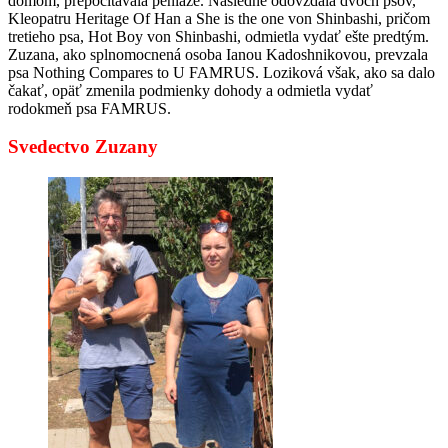
domom, prepočítavala peniaze. Následne odovzdala dvoch psov,
Kleopatru Heritage Of Han a She is the one von Shinbashi, pričom
tretieho psa, Hot Boy von Shinbashi, odmietla vydať ešte predtým.
Zuzana, ako splnomocnená osoba Ianou Kadoshnikovou, prevzala
psa Nothing Compares to U FAMRUS. Loziková však, ako sa dalo
čakať, opäť zmenila podmienky dohody a odmietla vydať
rodokmeň psa FAMRUS.
Svedectvo Zuzany