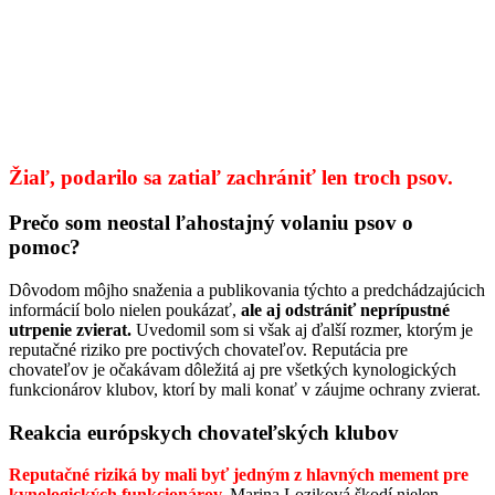
Žiaľ, podarilo sa zatiaľ zachrániť len troch psov.
Prečo som neostal ľahostajný volaniu psov o
pomoc?
Dôvodom môjho snaženia a publikovania týchto a predchádzajúcich
informácií bolo nielen poukázať,
ale aj odstrániť neprípustné
utrpenie zvierat.
Uvedomil som si však aj ďalší rozmer, ktorým je
reputačné riziko pre poctivých chovateľov. Reputácia pre
chovateľov je očakávam dôležitá aj pre všetkých kynologických
funkcionárov klubov, ktorí by mali konať v záujme ochrany zvierat.
Reakcia európskych chovateľských klubov
Reputačné riziká by mali byť jedným z hlavných mement pre
kynologických funkcionárov.
Marina Loziková škodí nielen