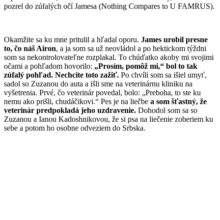
pozrel do zúfalých očí Jamesa (Nothing Compares to U FAMRUS).
Okamžite sa ku mne pritulil a hľadal oporu.
James urobil presne
to, čo náš Airon
, a ja som sa už neovládol a po hektickom týždni
som sa nekontrolovateľne rozplakal. To chúďatko akoby mi svojimi
očami a pohľadom hovorilo:
„Prosím, pomôž mi,“ bol to tak
zúfalý pohľad. Nechcite toto zažiť.
Po chvíli som sa išiel umyť,
sadol so Zuzanou do auta a išli sme na veterinárnu kliniku na
vyšetrenia. Prvé, čo veterinár povedal, bolo: „Preboha, to ste ku
nemu ako prišli, chudáčikovi.“ Pes je na liečbe
a som šťastný, že
veterinár predpokladá jeho uzdravenie.
Dohodol som sa so
Zuzanou a Ianou Kadoshnikovou, že si psa na liečenie zoberiem ku
sebe a potom ho osobne odveziem do Srbska.