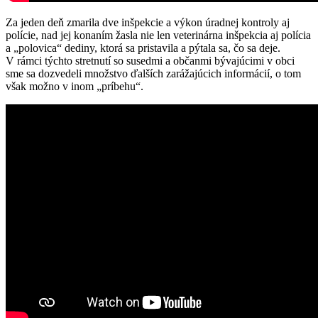
Za jeden deň zmarila dve inšpekcie a výkon úradnej kontroly aj
polície, nad jej konaním žasla nie len veterinárna inšpekcia aj polícia
a „polovica“ dediny, ktorá sa pristavila a pýtala sa, čo sa deje.
V rámci týchto stretnutí so susedmi a občanmi bývajúcimi v obci
sme sa dozvedeli množstvo ďalších zarážajúcich informácií, o tom
však možno v inom „príbehu“.