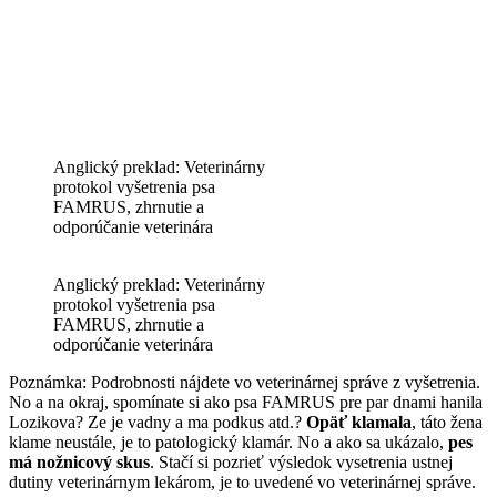
Anglický preklad: Veterinárny
protokol vyšetrenia psa
FAMRUS, zhrnutie a
odporúčanie veterinára
Anglický preklad: Veterinárny
protokol vyšetrenia psa
FAMRUS, zhrnutie a
odporúčanie veterinára
Poznámka: Podrobnosti nájdete vo veterinárnej správe z vyšetrenia.
No a na okraj, spomínate si ako psa FAMRUS pre par dnami hanila
Lozikova? Ze je vadny a ma podkus atd.?
Opäť klamala
, táto žena
klame neustále, je to patologický klamár. No a ako sa ukázalo,
pes
má nožnicový skus
. Stačí si pozrieť výsledok vysetrenia ustnej
dutiny veterinárnym lekárom, je to uvedené vo veterinárnej správe.