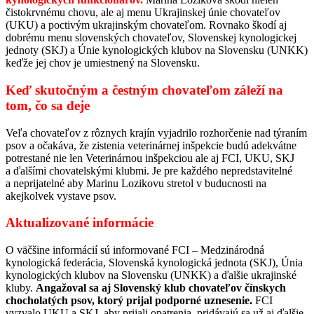
čistokrvnému chovu, ale aj menu Ukrajinskej únie chovateľov
(UKU) a poctivým ukrajinským chovateľom. Rovnako škodí aj
dobrému menu slovenských chovateľov, Slovenskej kynologickej
jednoty (SKJ) a Únie kynologických klubov na Slovensku (UNKK)
keďže jej chov je umiestnený na Slovensku.
Keď skutočným a čestným chovateľom záleží na
tom, čo sa deje
Veľa chovateľov z rôznych krajín vyjadrilo rozhorčenie nad týraním
psov a očakáva, že zistenia veterinárnej inšpekcie budú adekvátne
potrestané nie len Veterinárnou inšpekciou ale aj FCI, UKU, SKJ
a ďalšími chovatelskými klubmi. Je pre každého nepredstavitelné
a neprijatelné aby Marinu Lozikovu stretol v buducnosti na
akejkolvek vystave psov.
Aktualizované informácie
O väčšine informácií sú informované FCI – Medzinárodná
kynologická federácia, Slovenská kynologická jednota (SKJ), Únia
kynologických klubov na Slovensku (UNKK) a ďalšie ukrajinské
kluby.
Angažoval sa aj Slovenský klub chovateľov čínskych
chocholatých psov, ktorý prijal podporné uznesenie.
FCI
vyzvalo UKU a SKJ, aby prijali opatrenia, pridávajú sa už aj ďalšie