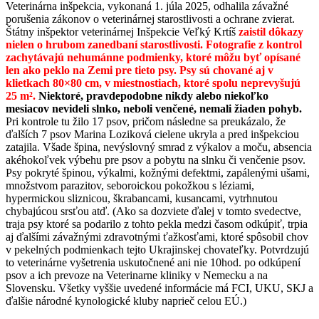
Veterinárna inšpekcia, vykonaná 1. júla 2025, odhalila závažné
porušenia zákonov o veterinárnej starostlivosti a ochrane zvierat.
Štátny inšpektor veterinárnej Inšpekcie Veľký Krtíš
zaistil dôkazy
nielen o hrubom zanedbaní starostlivosti. Fotografie z kontrol
zachytávajú nehumánne podmienky, ktoré môžu byť opísané
len ako peklo na Zemi pre tieto psy. Psy sú chované aj v
klietkach 80×80 cm, v miestnostiach, ktoré spolu neprevyšujú
25 m².
Niektoré, pravdepodobne nikdy alebo niekoľko
mesiacov nevideli slnko, neboli venčené, nemali žiaden pohyb.
Pri kontrole tu žilo 17 psov, pričom následne sa preukázalo, že
ďalších 7 psov Marina Loziková cielene ukryla a pred inšpekciou
zatajila. Všade špina, nevýslovný smrad z výkalov a moču, absencia
akéhokoľvek výbehu pre psov a pobytu na slnku či venčenie psov.
Psy pokryté špinou, výkalmi, kožnými defektmi, zapálenými ušami,
množstvom parazitov, seboroickou pokožkou s léziami,
hypermickou sliznicou, škrabancami, kusancami, vytrhnutou
chybajúcou srsťou atď. (Ako sa dozviete ďalej v tomto svedectve,
traja psy ktoré sa podarilo z tohto pekla medzi časom odkúpiť, trpia
aj ďalšími závažnými zdravotnými ťažkosťami, ktoré spôsobil chov
v pekelných podmienkach tejto Ukrajinskej chovateľky. Potvrdzujú
to veterinárne vyšetrenia uskutočnené ani nie 10hod. po odkúpení
psov a ich prevoze na Veterinarne kliniky v Nemecku a na
Slovensku. Všetky vyššie uvedené informácie má FCI, UKU, SKJ a
ďalšie národné kynologické kluby naprieč celou EÚ.)