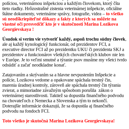
políciou, veterinárnou inšpekciou a každým človekom, ktorý číta
tieto riadky. Hrôzostrašné zistenia veterinárnej inšpekcie, oficiálne
štátne dokumenty, veterinárne správy, fotografie, videa –
to všetko
sú neodškriepiteľné dôkazy a fakty z ktorých sa môžete na
vlastné oči presvedčiť kto je v skutočnosti Marina Lozikova
Georgievskaya !
Úsudok si verím vie vytvoriť každý, aspoň trochu súdny človek
,
ale aj každý kynologický funkcionár, od prezidentov FCI, a
executive director FCI až po prezidentku UKU či prezidenta SKJ a
prezidentov a funkcionárov všetkých chovateľských klubov nie len
v Európe. Je to veľmi smutné a týranie psov musíme my všetci tvrdo
odsúdiť a začať neodkladne konať.
Zatajovaním a skrývaním sa a hlavne nevpustením Inšpekcie a
polície, Lozikova vedome a opakovane spáchala trestný čin,
marenia úradnej kontroly, zároveň ale spáchala trestný čin týrania
zvierat, a mimoriadne závažným spôsobom porušila zákon o
veterinárnej starostlivosti. Taktiež sa dopustila finančného podvodu
na chovateľoch z Nemecka a Slovenska a tým to nekončí.
Doterajšie informácie dokazujú, že sa dopustila aj finančného
podvodu na fondoch FCI.
Toto všetko je skutočná Marina Lozikova Georgievskaya!