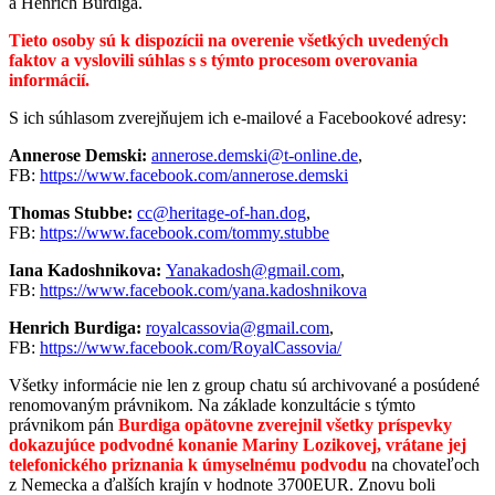
a Henrich Burdiga.
Tieto osoby sú k dispozícii na overenie všetkých uvedených
faktov a vyslovili súhlas s s týmto procesom overovania
informácií.
S ich súhlasom zverejňujem ich e-mailové a Facebookové adresy:
Annerose Demski:
annerose.demski@t-online.de
,
FB:
https://www.facebook.com/annerose.demski
Thomas Stubbe:
cc@heritage-of-han.dog
,
FB:
https://www.facebook.com/tommy.stubbe
Iana Kadoshnikova:
Yanakadosh@gmail.com
,
FB:
https://www.facebook.com/yana.kadoshnikova
Henrich Burdiga:
royalcassovia@gmail.com
,
FB:
https://www.facebook.com/RoyalCassovia/
Všetky informácie nie len z group chatu sú archivované a posúdené
renomovaným právnikom. Na základe konzultácie s týmto
právnikom pán
Burdiga
op
ätovne zverejnil všetky príspevky
dokazujúce podvodné konanie Mariny Lozikovej, vrátane jej
telefonického priznania k úmyselnému podvodu
na chovateľoch
z Nemecka a ďalších krajín v hodnote 3700EUR. Znovu boli