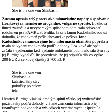
She is the one von Shinbashi
Zuzana opísala celý proces ako mimoriadne napätý a správanie
Lozikovej za nesmierne arogantné, vulgárne sprosté.
Loziková
ihneď zaútočila a nevyberavým spôsobom odmietala odovzdať
rodokmeň psa FAMRUS, tvrdila, že sa s Ianou Kadoshnikovou už
dohodla, že rodokmeň pošle chovateľke poštou.
Iana
Kadoshnikova samozrejme túto informáciu okamžite poprela
a
trvala na vydaní rodokmeňa podľa dohody. Loziková ale opäť
začala s vydieraním keď vydanie rodokmeňa podmieňovala tým aby
jej Burdiga vydal ďalšie potvrdenie, že jej odpúšťa dlh vo výške 1
200 EUR z celkovej čiastky 2 700 EUR.
She is the one von
Shinbashi a
katastrofálny stav
pokožky po celom
tele
Henrich Burdiga však už predtým splnil všetky jej vydieračské
požiadavky podľa dohody, vrátane zmazania informácií o jej
finančných podvodoch a výsledkoch veterinárnych inšpekcií a