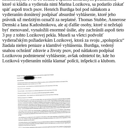
ktoré si kládla a vydierala nimi Marina Lozikova, sa podarilo získať
späť aspoň troch psov. Henrich Burdiga bol pod nátlakom a
vydieraním donútený podpísať absurdné vyhlásenie, ktoré jeho
právnik už medzitým označil za neplatné. Thomas Stubbe, Annerose
Demski a Iana Kadoshnikova, ale aj ďalšie osoby, ktoré si neželajú
byť menované, vynaložili enormné úsilie, aby zachránili aspoň tieto
3 psy z tohto Lozikovej pekla. Museli sa všetci podvoliť
vydieračským požiadavkám Lozikovej, ktorá za svoju „spoluprácu“
žiadala nielen peniaze a klamlivé vyhlásenia. Burdiga, vedený
snahou ochrániť zdravie a životy psov, pod nátlakom podpísal
Lozikovou podmienené vyhlásenie, avšak odmietol tie, kde ho
Loziková vydieraním nútila klamať polícii, inšpekcii a klubom.