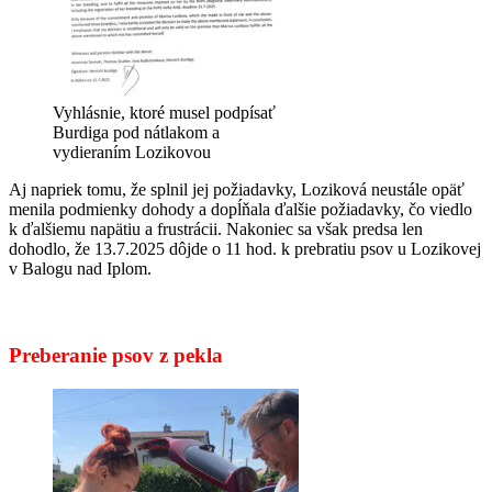
Vyhlásnie, ktoré musel podpísať
Burdiga pod nátlakom a
vydieraním Lozikovou
Aj napriek tomu, že splnil jej požiadavky, Loziková neustále opäť
menila podmienky dohody a dopĺňala ďalšie požiadavky, čo viedlo
k ďalšiemu napätiu a frustrácii. Nakoniec sa však predsa len
dohodlo, že 13.7.2025 dôjde o 11 hod. k prebratiu psov u Lozikovej
v Balogu nad Iplom.
Preberanie psov z pekla