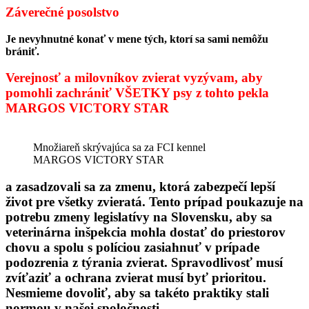
Záverečné posolstvo
Je nevyhnutné konať v mene tých, ktorí sa sami nemôžu
brániť.
Verejnosť a milovníkov zvierat vyzývam, aby
pomohli zachrániť VŠETKY psy z tohto pekla
MARGOS VICTORY STAR
Množiareň skrývajúca sa za FCI kennel
MARGOS VICTORY STAR
a zasadzovali sa za zmenu, ktorá zabezpečí lepší
život pre všetky zvieratá. Tento prípad poukazuje na
potrebu zmeny legislatívy na Slovensku, aby sa
veterinárna inšpekcia mohla dostať do priestorov
chovu a spolu s políciou zasiahnuť v prípade
podozrenia z týrania zvierat. Spravodlivosť musí
zvíťaziť a ochrana zvierat musí byť prioritou.
Nesmieme dovoliť, aby sa takéto praktiky stali
normou v našej spoločnosti.