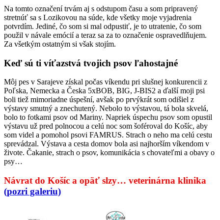
Na tomto označení trvám aj s odstupom času a som pripravený
stretnúť sa s Lozikovou na súde, kde všetky moje vyjadrenia
potvrdím. Jediné, čo som si mal odpustiť, je to utratenie, čo som
použil v návale emócií a teraz sa za to označenie ospravedlňujem.
Za všetkým ostatným si však stojím.
Keď sú ti víťazstvá tvojich psov ľahostajné
Môj pes v Sarajeve získal počas víkendu pri slušnej konkurencii z
Poľska, Nemecka a Česka 5xBOB, BIG, J-BIS2 a ďalší moji psi
boli tiež mimoriadne úspešní, avšak po prvýkrát som odišiel z
výstavy smutný a znechutený. Nebolo to výstavou, tá bola skvelá,
bolo to fotkami psov od Mariny. Napriek úspechu psov som opustil
výstavu už pred polnocou a celú noc som šoféroval do Košíc, aby
som videl a pomohol psovi FAMRUS. Strach o neho ma celú cestu
sprevádzal. Výstava a cesta domov bola asi najhorším víkendom v
živote. Čakanie, strach o psov, komunikácia s chovateľmi a obavy o
psy…
Návrat do Košíc a opäť slzy… veterinárna klinika
(pozri galeriu)