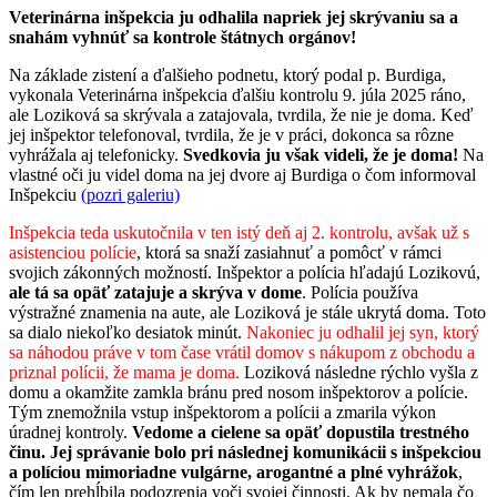
Veterinárna inšpekcia ju odhalila napriek jej skrývaniu sa a
snahám vyhnúť sa kontrole štátnych orgánov!
Na základe zistení a ďalšieho podnetu, ktorý podal p. Burdiga,
vykonala Veterinárna inšpekcia ďalšiu kontrolu 9. júla 2025 ráno,
ale Loziková sa skrývala a zatajovala, tvrdila, že nie je doma. Keď
jej inšpektor telefonoval, tvrdila, že je v práci, dokonca sa rôzne
vyhrážala aj telefonicky.
Svedkovia ju však videli, že je doma!
Na
vlastné oči ju videl doma na jej dvore aj Burdiga o čom informoval
Inšpekciu
(pozri galeriu)
Inšpekcia teda uskutočnila v ten istý deň aj 2. kontrolu, avšak už s
asistenciou polície
, ktorá sa snaží zasiahnuť a pomôcť v rámci
svojich zákonných možností. Inšpektor a polícia hľadajú Lozikovú,
ale tá sa opäť zatajuje a skrýva v dome
. Polícia používa
výstražné znamenia na aute, ale Loziková je stále ukrytá doma. Toto
sa dialo niekoľko desiatok minút.
Nakoniec ju odhalil jej syn, ktorý
sa náhodou práve v tom čase vrátil domov s nákupom z obchodu a
priznal polícii, že mama je doma.
Loziková následne rýchlo vyšla z
domu a okamžite zamkla bránu pred nosom inšpektorov a polície.
Tým znemožnila vstup inšpektorom a polícii a zmarila výkon
úradnej kontroly.
Vedome a cielene sa opäť dopustila trestného
činu. Jej správanie bolo pri následnej komunikácii s inšpekciou
a políciou mimoriadne vulgárne, arogantné a plné vyhrážok
,
čím len prehĺbila podozrenia voči svojej činnosti. Ak by nemala čo