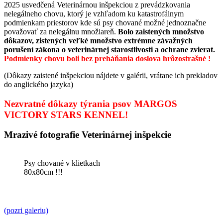
2025 usvedčená Veterinárnou inšpekciou z prevádzkovania
nelegálneho chovu, ktorý je vzhľadom ku katastrofálnym
podmienkam priestorov kde sú psy chované možné jednoznačne
považovať za nelegálnu množiareň.
Bolo zaistených množstvo
dôkazov, zistených veľké množstvo extrémne závažných
porušení zákona o veterinárnej starostlivosti a ochrane zvierat.
Podmienky chovu boli bez preháňania doslova hrôzostrašné !
(Dôkazy zaistené inšpekciou nájdete v galérii, vrátane ich prekladov
do anglického jazyka)
Nezvratné dôkazy týrania psov MARGOS
VICTORY STARS KENNEL!
Mrazivé fotografie Veterinárnej inšpekcie
Psy chované v klietkach
80x80cm !!!
(pozri galeriu)