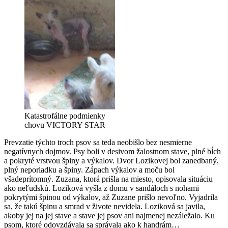
Katastrofálne podmienky
chovu VICTORY STAR
Prevzatie týchto troch psov sa teda neobišlo bez nesmierne
negatívnych dojmov. Psy boli v desivom žalostnom stave, plné bĺch
a pokryté vrstvou špiny a výkalov. Dvor Lozikovej bol zanedbaný,
plný neporiadku a špiny. Zápach výkalov a moču bol
všadeprítomný. Zuzana, ktorá prišla na miesto, opisovala situáciu
ako neľudskú. Loziková vyšla z domu v sandáloch s nohami
pokrytými špinou od výkalov, až Zuzane prišlo nevoľno. Vyjadrila
sa, že takú špinu a smrad v živote nevidela. Loziková sa javila,
akoby jej na jej stave a stave jej psov ani najmenej nezáležalo. Ku
psom, ktoré odovzdávala sa správala ako k handrám…