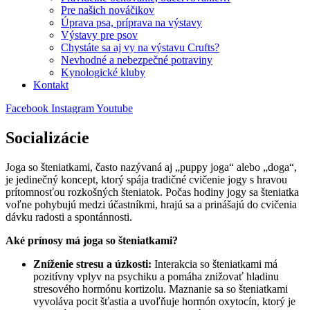
Pre našich nováčikov
Úprava psa, príprava na výstavy
Výstavy pre psov
Chystáte sa aj vy na výstavu Crufts?
Nevhodné a nebezpečné potraviny
Kynologické kluby
Kontakt
Facebook
Instagram
Youtube
Socializácie
Joga so šteniatkami, často nazývaná aj „puppy joga“ alebo „doga“,
je jedinečný koncept, ktorý spája tradičné cvičenie jogy s hravou
prítomnosťou rozkošných šteniatok. Počas hodiny jogy sa šteniatka
voľne pohybujú medzi účastníkmi, hrajú sa a prinášajú do cvičenia
dávku radosti a spontánnosti.
Aké prínosy má joga so šteniatkami?
Zníženie stresu a úzkosti:
Interakcia so šteniatkami má
pozitívny vplyv na psychiku a pomáha znižovať hladinu
stresového hormónu kortizolu. Maznanie sa so šteniatkami
vyvoláva pocit šťastia a uvoľňuje hormón oxytocín, ktorý je