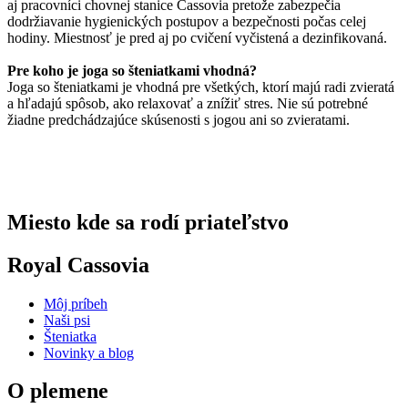
aj pracovníci chovnej stanice Cassovia pretože zabezpečia
dodržiavanie hygienických postupov a bezpečnosti počas celej
hodiny. Miestnosť je pred aj po cvičení vyčistená a dezinfikovaná.
Pre koho je joga so šteniatkami vhodná?
Joga so šteniatkami je vhodná pre všetkých, ktorí majú radi zvieratá
a hľadajú spôsob, ako relaxovať a znížiť stres. Nie sú potrebné
žiadne predchádzajúce skúsenosti s jogou ani so zvieratami.
Miesto kde sa rodí priateľstvo
Royal Cassovia
Môj príbeh
Naši psi
Šteniatka
Novinky a blog
O plemene