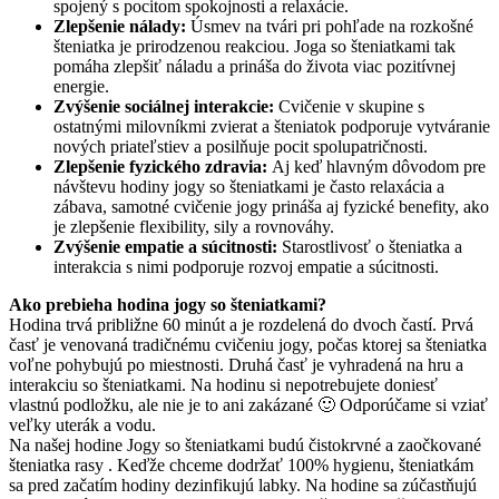
spojený s pocitom spokojnosti a relaxácie.
Zlepšenie nálady:
Úsmev na tvári pri pohľade na rozkošné
šteniatka je prirodzenou reakciou. Joga so šteniatkami tak
pomáha zlepšiť náladu a prináša do života viac pozitívnej
energie.
Zvýšenie sociálnej interakcie:
Cvičenie v skupine s
ostatnými milovníkmi zvierat a šteniatok podporuje vytváranie
nových priateľstiev a posilňuje pocit spolupatričnosti.
Zlepšenie fyzického zdravia:
Aj keď hlavným dôvodom pre
návštevu hodiny jogy so šteniatkami je často relaxácia a
zábava, samotné cvičenie jogy prináša aj fyzické benefity, ako
je zlepšenie flexibility, sily a rovnováhy.
Zvýšenie empatie a súcitnosti:
Starostlivosť o šteniatka a
interakcia s nimi podporuje rozvoj empatie a súcitnosti.
Ako prebieha hodina jogy so šteniatkami?
Hodina trvá približne 60 minút a je rozdelená do dvoch častí. Prvá
časť je venovaná tradičnému cvičeniu jogy, počas ktorej sa šteniatka
voľne pohybujú po miestnosti. Druhá časť je vyhradená na hru a
interakciu so šteniatkami. Na hodinu si nepotrebujete doniesť
vlastnú podložku, ale nie je to ani zakázané 🙂 Odporúčame si vziať
veľky uterák a vodu.
Na našej hodine Jogy so šteniatkami budú čistokrvné a zaočkované
šteniatka rasy . Keďže chceme dodržať 100% hygienu, šteniatkám
sa pred začatím hodiny dezinfikujú labky. Na hodine sa zúčastňujú