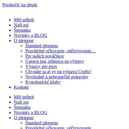
Preskočiť na obsah
Môj príbeh
Naši psi
Šteniatka
Novinky a BLOG
O plemene
Štandard plemena
Pravidelné očkovanie, odčervovanie…
Pre našich nováčikov
Úprava psa, príprava na výstavy
Výstavy pre psov
Chystáte sa aj vy na výstavu Crufts?
Nevhodné a nebezpečné potraviny
Kynologické kluby
Kontakt
Môj príbeh
Naši psi
Šteniatka
Novinky a BLOG
O plemene
Štandard plemena
Pravidelné očkovanie, odčervovanie…